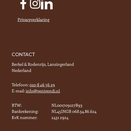
Privacyverklaring
CONTACT
Berkel & Rodenrijs, Lansingerland
Nederland
Telefoon:
010-8 46 56 29
E-mail:
info@venivendi.nl
BTW:
NL001709127B93
Bankrekening:
NL45INGB 068.34.86.624
KvK nummer:
2431 2924