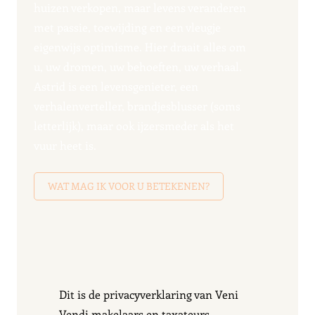
huizen verkopen, maar levens veranderen
met passie, toewijding en een vleugje
eigenwijs optimisme. Hier draait alles om
u, uw dromen, uw behoeften, uw verhaal.
Astrid is een levensgenieter, een
verhalenverteller, brandjesblusser (soms
letterlijk), maar ook ijzersmeder als het
vuur heet is.
WAT MAG IK VOOR U BETEKENEN?
Dit is de privacyverklaring van Veni
Vendi makelaars en taxateurs,