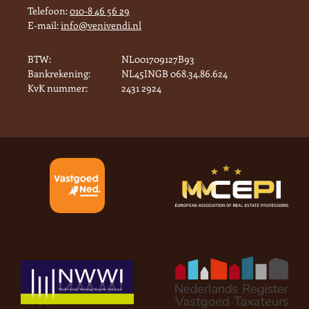
Telefoon:
010-8 46 56 29
E-mail:
info@venivendi.nl
BTW:
NL001709127B93
Bankrekening:
NL45INGB 068.34.86.624
KvK nummer:
2431 2924