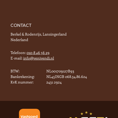
CONTACT
Berkel & Rodenrijs, Lansingerland
Nederland
Telefoon:
010-8 46 56 29
E-mail:
info@venivendi.nl
BTW:
NL001709127B93
Bankrekening:
NL45INGB 068.34.86.624
KvK nummer:
2431 2924