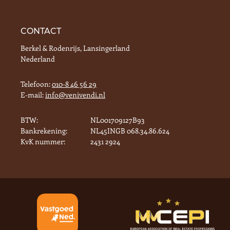
CONTACT
Berkel & Rodenrijs, Lansingerland
Nederland
Telefoon:
010-8 46 56 29
E-mail:
info@venivendi.nl
BTW:
NL001709127B93
Bankrekening:
NL45INGB 068.34.86.624
KvK nummer:
2431 2924